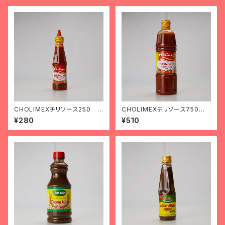
CHOLIMEXチリソース250 t
CHOLIMEXチリソース750 t
ương ớt chomilex loại nhỏ
ương ớt chomilex loại to
¥280
¥510