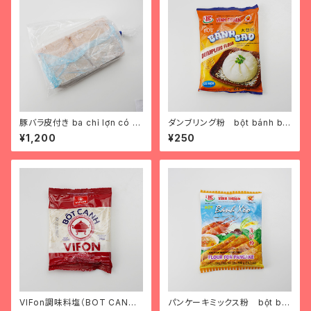
豚バラ皮付き ba chỉ lợn có d
ダンブリング粉 bột bánh ba
a
o
¥1,200
¥250
VIFon調味料塩（BOT CANH）
パンケーキミックス粉 bột bá