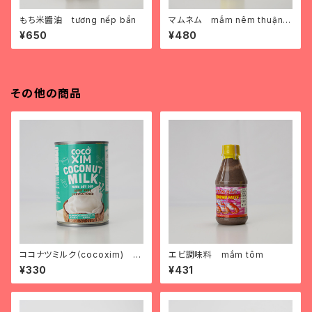
もち米醬油 tương nếp bần
マムネム mắm nêm thuận p
hát
¥650
¥480
その他の商品
ココナツミルク（cocoxim) n
エビ調味料 mắm tôm
ước cốt dừa
¥330
¥431