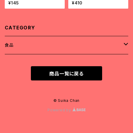
bột canh vifon
nh xèo
¥145
¥410
CATEGORY
食品
精肉
商品一覧に戻る
アヒル肉（冷凍）
調味料
牛肉（冷凍）
粉類
© Suika Chan
Powered by
豚肉（冷凍）
インスタント食品
鶏肉