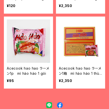
nh 1 gói
nh 1 thùng
¥120
¥2,350
Acecook hao hao ラーメ
Acecook hao hao ラーメ
ン1p mì hảo hảo 1 gói
ン1箱 mì hảo hảo 1 thùn
g
¥95
¥2,350