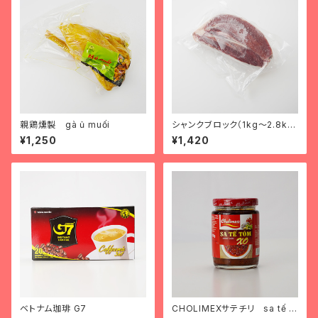
親鶏燻製 gà ủ muối
シャンクブロック（1kg～2.8k
g） bắp bò
¥1,250
¥1,420
ベトナム珈琲 G7
CHOLIMEXサテチリ sa tế ó