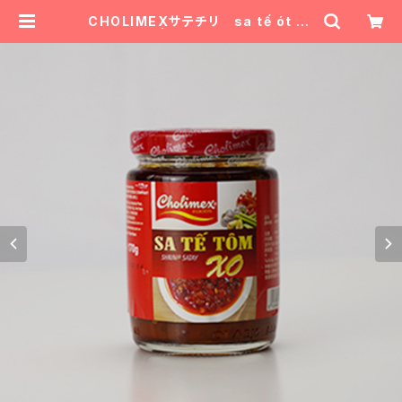
CHOLIMEXサテチリ sa tế ót kh
ô | Suika Chan