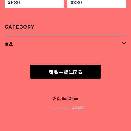
t khô
¥680
¥330
CATEGORY
食品
精肉
商品一覧に戻る
アヒル肉（冷凍）
調味料
牛肉（冷凍）
粉類
© Suika Chan
Powered by
豚肉（冷凍）
インスタント食品
鶏肉