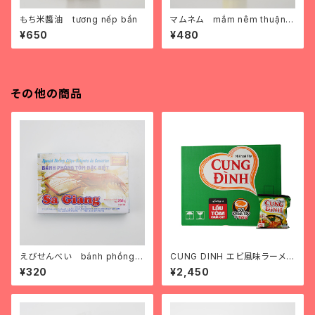
もち米醬油 tương nếp bần
マムネム mắm nêm thuận p
hát
¥650
¥480
その他の商品
えびせんべい bánh phồng t
CUNG DINH エビ風味ラーメン
ôm
1箱 mì cung đình bò hầm 1
¥320
¥2,450
thùng