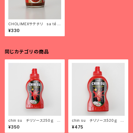
CHOLIMEXサテチリ sa tế ó
t khô
¥330
同じカテゴリの商品
chin su チリソース250ｇ tư
chin su チリソース520ｇ tư
ơng ớt chin su loại nhỏ
ơng ớt chin su loại to
¥350
¥475