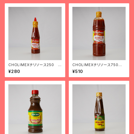
CHOLIMEXチリソース250 t
CHOLIMEXチリソース750 t
ương ớt chomilex loại nhỏ
ương ớt chomilex loại to
¥280
¥510