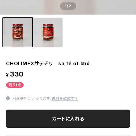
1
/2
CHOLIMEXサテチリ sa tế ót khô
330
¥
残り1点
別途送料がかかります。
送料を確認する
カートに入れる