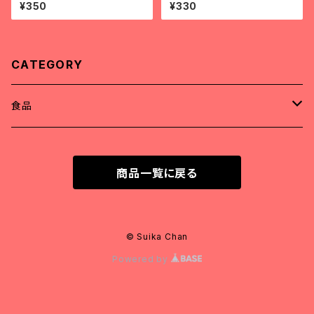
ước cốt dừa
t khô
¥350
¥330
CATEGORY
食品
精肉
商品一覧に戻る
アヒル肉（冷凍）
調味料
牛肉（冷凍）
粉類
© Suika Chan
Powered by
豚肉（冷凍）
インスタント食品
鶏肉