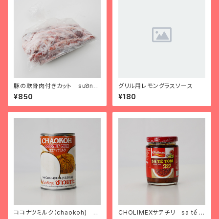
豚の軟骨肉付きカット sườn n
グリル用レモングラスソース
on
¥850
¥180
ココナツミルク（chaokoh) n
CHOLIMEXサテチリ sa tế ó