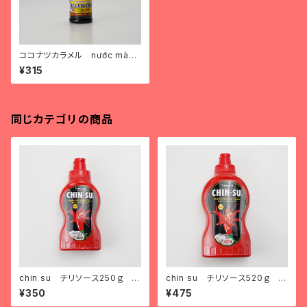
ココナツカラメル nước màu
dừa
¥315
同じカテゴリの商品
chin su チリソース250ｇ tư
chin su チリソース520ｇ tư
ơng ớt chin su loại nhỏ
ơng ớt chin su loại to
¥350
¥475