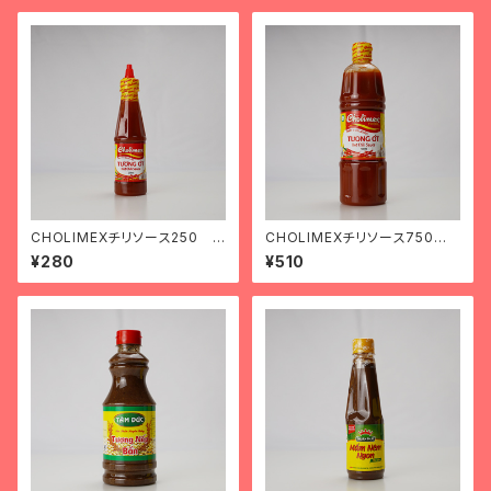
CHOLIMEXチリソース250 t
CHOLIMEXチリソース750 t
ương ớt chomilex loại nhỏ
ương ớt chomilex loại to
¥280
¥510