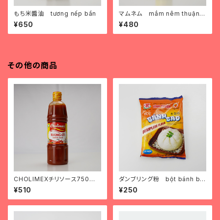
もち米醬油 tương nếp bần
マムネム mắm nêm thuận p
hát
¥650
¥480
その他の商品
CHOLIMEXチリソース750 t
ダンブリング粉 bột bánh ba
ương ớt chomilex loại to
o
¥510
¥250