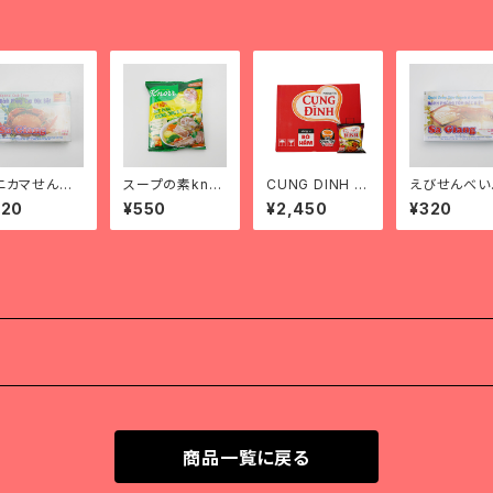
ニカマせんべ
スープの素knor
CUNG DINH ビ
えびせんべ
bánh phồn
r hạt nêm kn
ーフシチュー風
bánh phồng
320
¥550
¥2,450
¥320
cua
orr
味ラーメン1箱
ôm
商品一覧に戻る