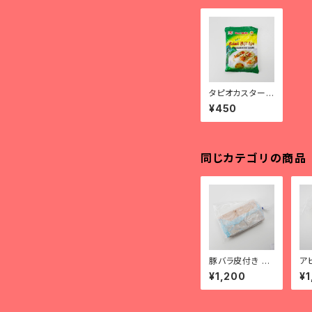
タピオカスター
チ bột bánh
¥450
bột lọc
同じカテゴリの商品
豚バラ皮付き ba
ア
chỉ lợn có da
ịt
¥1,200
¥1