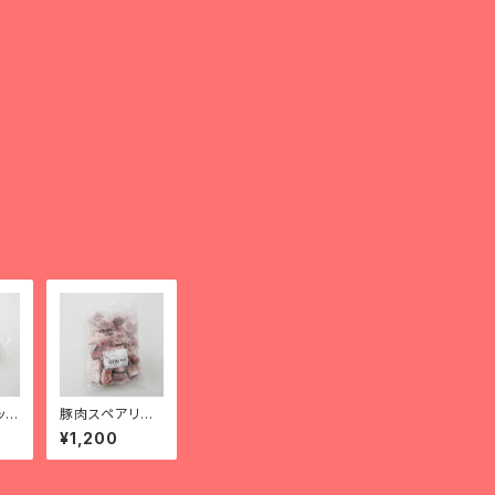
ック
豚肉スペアリブ
g）
カット(1kg) sườ
¥1,200
n già