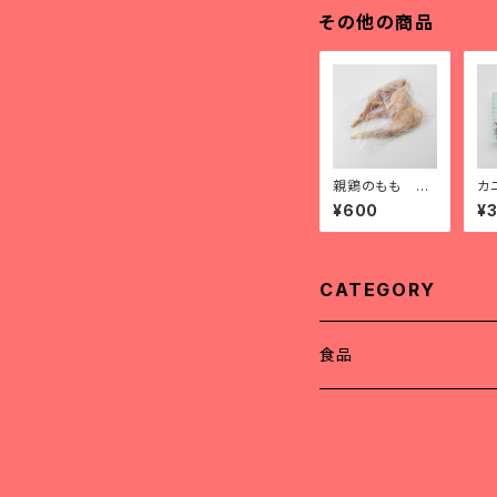
その他の商品
親鶏のもも đù
カ
i gà dai
い 
¥600
¥
g 
CATEGORY
食品
精肉
アヒル肉（冷凍）
調味料