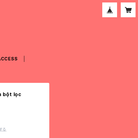
ACCESS
bột lọc
する