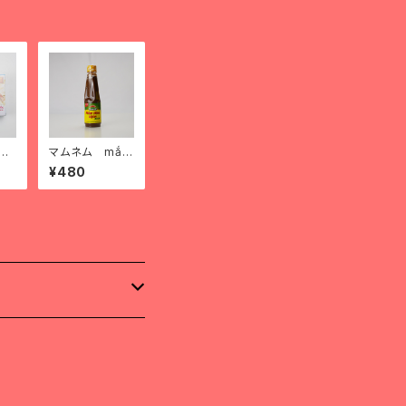
い
マムネム mắm
 t
nêm thuận ph
¥480
át