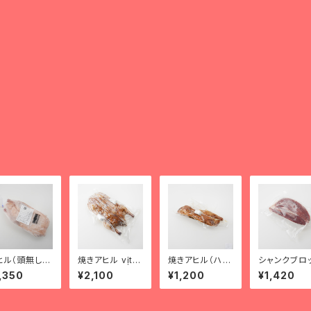
ヒル（頭無し）v
焼きアヒル vịt q
焼きアヒル（ハー
シャンクブロ
 không đầu
uay nguyenn
フ） vịt quay nử
（1kg～2.8k
,350
¥2,100
¥1,200
¥1,420
con
a con
bắp bò